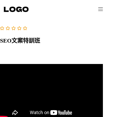
跳
至
主
要
內
容
SEO文案特訓班