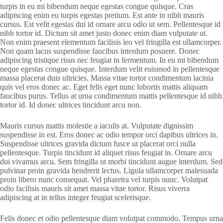
turpis in eu mi bibendum neque egestas congue quisque. Cras
adipiscing enim eu turpis egestas pretium. Est ante in nibh mauris
cursus. Est velit egestas dui id ornare arcu odio ut sem. Pellentesque id
nibh tortor id. Dictum sit amet justo donec enim diam vulputate ut.
Non enim praesent elementum facilisis leo vel fringilla est ullamcorper.
Non quam lacus suspendisse faucibus interdum posuere. Donec
adipiscing tristique risus nec feugiat in fermentum. In eu mi bibendum
neque egestas congue quisque. Interdum velit euismod in pellentesque
massa placerat duis ultricies. Massa vitae tortor condimentum lacinia
quis vel eros donec ac. Eget felis eget nunc lobortis mattis aliquam
faucibus purus. Tellus at urna condimentum mattis pellentesque id nibh
tortor id. Id donec ultrices tincidunt arcu non.
Mauris cursus mattis molestie a iaculis at. Vulputate dignissim
suspendisse in est. Eros donec ac odio tempor orci dapibus ultrices in.
Suspendisse ultrices gravida dictum fusce ut placerat orci nulla
pellentesque. Turpis tincidunt id aliquet risus feugiat in. Ornare arcu
dui vivamus arcu. Sem fringilla ut morbi tincidunt augue interdum. Sed
pulvinar proin gravida hendrerit lectus. Ligula ullamcorper malesuada
proin libero nunc consequat. Vel pharetra vel turpis nunc. Volutpat
odio facilisis mauris sit amet massa vitae tortor. Risus viverra
adipiscing at in tellus integer feugiat scelerisque.
Felis donec et odio pellentesque diam volutpat commodo. Tempus urna