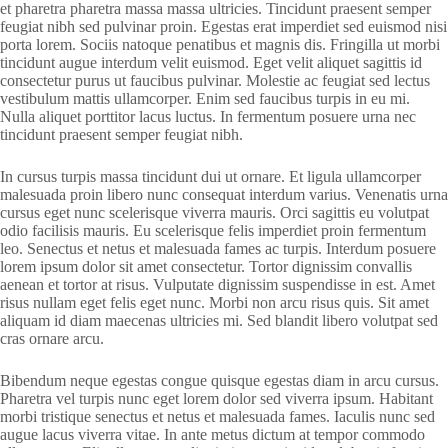
et pharetra pharetra massa massa ultricies. Tincidunt praesent semper
feugiat nibh sed pulvinar proin. Egestas erat imperdiet sed euismod nisi
porta lorem. Sociis natoque penatibus et magnis dis. Fringilla ut morbi
tincidunt augue interdum velit euismod. Eget velit aliquet sagittis id
consectetur purus ut faucibus pulvinar. Molestie ac feugiat sed lectus
vestibulum mattis ullamcorper. Enim sed faucibus turpis in eu mi.
Nulla aliquet porttitor lacus luctus. In fermentum posuere urna nec
tincidunt praesent semper feugiat nibh.
In cursus turpis massa tincidunt dui ut ornare. Et ligula ullamcorper
malesuada proin libero nunc consequat interdum varius. Venenatis urna
cursus eget nunc scelerisque viverra mauris. Orci sagittis eu volutpat
odio facilisis mauris. Eu scelerisque felis imperdiet proin fermentum
leo. Senectus et netus et malesuada fames ac turpis. Interdum posuere
lorem ipsum dolor sit amet consectetur. Tortor dignissim convallis
aenean et tortor at risus. Vulputate dignissim suspendisse in est. Amet
risus nullam eget felis eget nunc. Morbi non arcu risus quis. Sit amet
aliquam id diam maecenas ultricies mi. Sed blandit libero volutpat sed
cras ornare arcu.
Bibendum neque egestas congue quisque egestas diam in arcu cursus.
Pharetra vel turpis nunc eget lorem dolor sed viverra ipsum. Habitant
morbi tristique senectus et netus et malesuada fames. Iaculis nunc sed
augue lacus viverra vitae. In ante metus dictum at tempor commodo